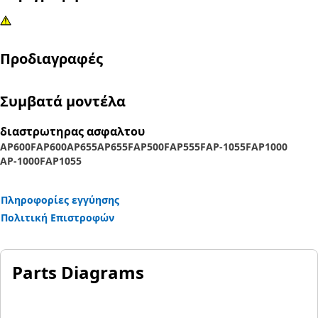
Προδιαγραφές
Συμβατά μοντέλα
διαστρωτηρας ασφαλτου
AP600F
AP600
AP655
AP655F
AP500F
AP555F
AP-1055F
AP1000
AP-1000F
AP1055
Πληροφορίες εγγύησης
Πολιτική Επιστροφών
Parts Diagrams