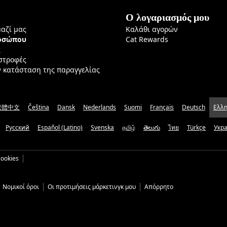
Ο λογαριασμός μου
μαζί μας
Καλάθι αγορών
ροσώπου
Cat Rewards
ς
ιστροφές
ν κατάσταση της παραγγελίας
繁體中文
Čeština
Dansk
Nederlands
Suomi
Français
Deutsch
Ελλη
Русский
Español (Latino)
Svenska
தமிழ்
తెలుగు
ไทย
Türkçe
Укр
ookies
Νομικοί όροι
Οι προτιμήσεις μάρκετινγκ μου
Απόρρητο