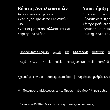
Εύρεση Ανταλλακτικών
Υποστήριξη
Αγορά ανά κατηγορία
Επικοινωνήστε 
Σχεδιάγραμμα Ανταλλακτικών
Εύρεση αντιπ
SIS
Κέντρο βοήθεια
Σχετικά με τα ανταλλακτικά Cat
Εγγύηση και επ
Χάρτης ιστοτόπου
Ερώτημα για τη
United States English
العربية
বাংলা
Български
简体中文
ಕನ್ನಡ
한국어
Norsk
Polski
Português Do Brasil
Română
Σχετικά με την Cat
Χάρτης ιστοτόπου
Ενημέρωση ρυθμίσεων c
Μη Πουλήσετε ή Μοιταστείτε τις Προσωπικές Μου Πληροφορίες
Caterpillar© 2026 Με επιφύλαξη παντός δικαιώματος