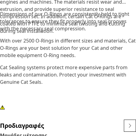
engines and machines. The materials resist wear and
extrusion, and provide superior resistance to seal
Dimensions of our O-Rings are consistently held to tight
compression set. In addition, certain Cat O-Rings are
tolerances to ensure they fit properly into seal grooves
coated with PTFE to minimize seal twisting and cutting
with the necessary seal compression.
during seal installation.
With over 2500 O-Rings in different sizes and materials, Cat
O-Rings are your best solution for your Cat and other
mobile equipment O-Ring needs.
Cat Sealing systems protect more expensive parts from
leaks and contamination. Protect your investment with
Genuine Cat Seals.
Προδιαγραφές
Μονάδες μέτρησης