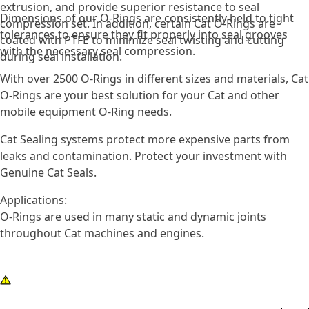
extrusion, and provide superior resistance to seal
Dimensions of our O-Rings are consistently held to tight
compression set. In addition, certain Cat O-Rings are
tolerances to ensure they fit properly into seal grooves
coated with PTFE to minimize seal twisting and cutting
with the necessary seal compression.
during seal installation.
With over 2500 O-Rings in different sizes and materials, Cat
O-Rings are your best solution for your Cat and other
mobile equipment O-Ring needs.
Cat Sealing systems protect more expensive parts from
leaks and contamination. Protect your investment with
Genuine Cat Seals.
Applications:
O-Rings are used in many static and dynamic joints
throughout Cat machines and engines.