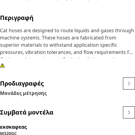
Περιγραφή
Cat hoses are designed to route liquids and gases through
machine systems. These hoses are fabricated from
superior materials to withstand application specific
pressures, vibration tolerances, and flow requirements for
Cat heavy-duty equipment. Cat hydraulic hose and
couplings are subjected to the most rigorous testing
processes in the industry. Every Cat hose and coupling
combination is tested as a system to ensure a perfect fit
Προδιαγραφές
that yields maximum safety and dependability.
Μονάδες μέτρησης
Συμβατά μοντέλα
εκσκαφεας
M320GC