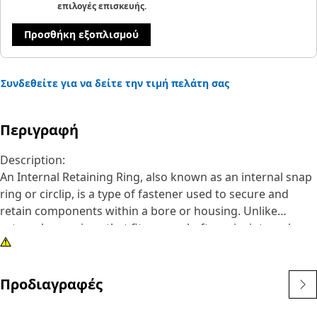
επιλογές επισκευής.
Προσθήκη εξοπλισμού
Συνδεθείτε για να δείτε την τιμή πελάτη σας
Περιγραφή
Description:
An Internal Retaining Ring, also known as an internal snap
ring or circlip, is a type of fastener used to secure and
retain components within a bore or housing. Unlike
external snap rings that fit over a shaft or pin, internal
snap rings are installed inside a bore or groove to hold
components in place. The main purpose of an internal
snap ring is to prevent axial movement or displacement of
Προδιαγραφές
components within a bore or housing. It acts as a retaining
device, holding components such as bearings, shafts, or