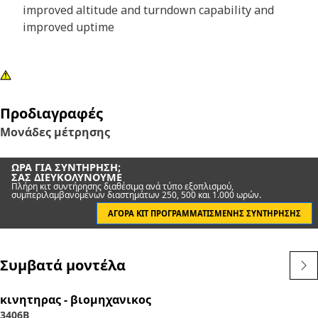
improved altitude and turndown capability and
improved uptime
Προδιαγραφές
Μονάδες μέτρησης
ΏΡΑ ΓΙΑ ΣΥΝΤΉΡΗΣΗ;
ΣΑΣ ΔΙΕΥΚΟΛΎΝΟΥΜΕ
Πλήρη κιτ συντήρησης διαθέσιμα ανά τύπο εξοπλισμού,
συμπεριλαμβανομένων διαστημάτων 250, 500 και 1.000 ωρών.
ΑΓΟΡΆ ΚΙΤ ΠΡΟΓΡΑΜΜΑΤΙΣΜΈΝΗΣ ΣΥΝΤΉΡΗΣΗΣ
Συμβατά μοντέλα
κινητηρας - βιομηχανικος
3406B