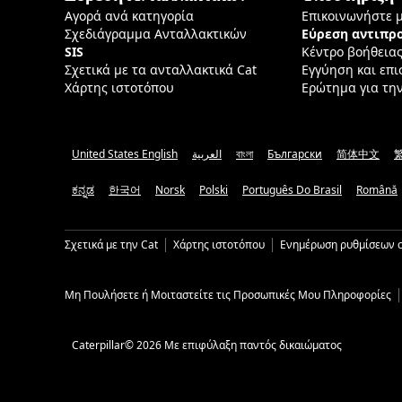
Αγορά ανά κατηγορία
Επικοινωνήστε 
Σχεδιάγραμμα Ανταλλακτικών
Εύρεση αντιπ
SIS
Κέντρο βοήθεια
Σχετικά με τα ανταλλακτικά Cat
Εγγύηση και επ
Χάρτης ιστοτόπου
Ερώτημα για τη
United States English
العربية
বাংলা
Български
简体中文
ಕನ್ನಡ
한국어
Norsk
Polski
Português Do Brasil
Română
Σχετικά με την Cat
Χάρτης ιστοτόπου
Ενημέρωση ρυθμίσεων c
Μη Πουλήσετε ή Μοιταστείτε τις Προσωπικές Μου Πληροφορίες
Caterpillar© 2026 Με επιφύλαξη παντός δικαιώματος