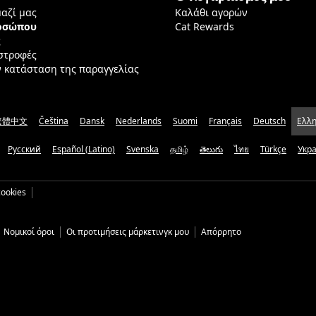
μαζί μας
Καλάθι αγορών
ροσώπου
Cat Rewards
ς
ιστροφές
ν κατάσταση της παραγγελίας
繁體中文
Čeština
Dansk
Nederlands
Suomi
Français
Deutsch
Ελλη
Русский
Español (Latino)
Svenska
தமிழ்
తెలుగు
ไทย
Türkçe
Укр
ookies
Νομικοί όροι
Οι προτιμήσεις μάρκετινγκ μου
Απόρρητο