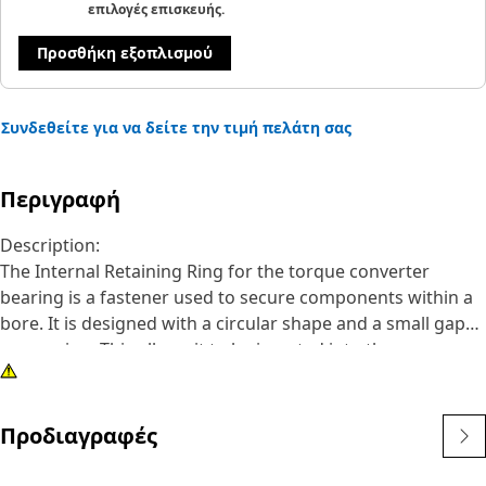
επιλογές επισκευής.
Προσθήκη εξοπλισμού
Συνδεθείτε για να δείτε την τιμή πελάτη σας
Περιγραφή
Description:
The Internal Retaining Ring for the torque converter
bearing is a fastener used to secure components within a
bore. It is designed with a circular shape and a small gap
or opening. This allows it to be inserted into the groove or
recess using specialized pliers or tools. Once in place, the
ring expands slightly and exerts pressure against the sides
of the groove, creating secure retention.
Προδιαγραφές
Attributes: