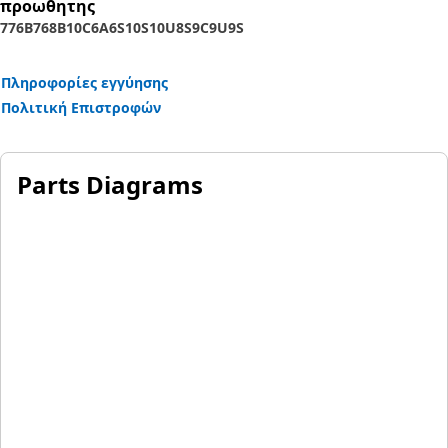
προωθητης
776B
768B
10C
6A
6S
10S
10U
8S
9C
9U
9S
Πληροφορίες εγγύησης
Πολιτική Επιστροφών
Parts Diagrams