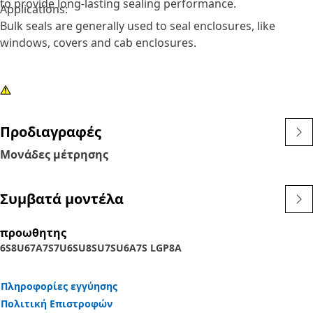
to provide long-lasting sealing performance.
Applications:
Bulk seals are generally used to seal enclosures, like
windows, covers and cab enclosures.
Προδιαγραφές
Μονάδες μέτρησης
Συμβατά μοντέλα
προωθητης
6S
8U
6
7A
7S
7U
6SU
8SU
7SU
6A
7S LGP
8A
Πληροφορίες εγγύησης
Πολιτική Επιστροφών