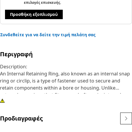
επιλογές επισκευής.
Προσθήκη εξοπλισμού
Συνδεθείτε για να δείτε την τιμή πελάτη σας
Περιγραφή
Description:
An Internal Retaining Ring, also known as an internal snap
ring or circlip, is a type of fastener used to secure and
retain components within a bore or housing. Unlike
external snap rings that fit over a shaft or pin, internal
snap rings are installed inside a bore or groove to hold
components in place. The main purpose of an internal
snap ring is to prevent axial movement or displacement of
Προδιαγραφές
components within a bore or housing. It acts as a retaining
device, securely holding components such as bearings,