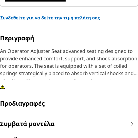
Συνδεθείτε για να δείτε την τιμή πελάτη σας
Περιγραφή
An Operator Adjuster Seat advanced seating designed to
provide enhanced comfort, support, and shock absorption
for operators. The seat is equipped with a set of coiled
springs strategically placed to absorb vertical shocks and
vibrations. These springs are calibrated to provide a
smooth and controlled suspension effect.
Προδιαγραφές
Attributes:
• Equipped with weight adjustment control to enhance the
operator's performance
Συμβατά μοντέλα
•Promote good posture and reduce fatigue during long
hours of operation