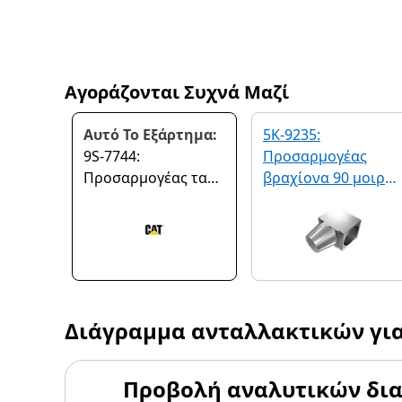
Αγοράζονται Συχνά Μαζί
Αυτό Το Εξάρτημα:
5K-9235:
9S-7744:
Προσαρμογέας
Προσαρμογέας ταυ
βραχίονα 90 μοιρώ
ανάστροφης
μήκους 33,30 mm
πατούρας 5/8" Χ
1/4" Χ 5/8
Διάγραμμα ανταλλακτικών γι
Προβολή αναλυτικών δι