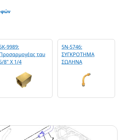
οφών
5K-9989:
5N-5746:
Προσαρμογέας ταυ
ΣΥΓΚΡΟΤΗΜΑ
5/8" X 1/4
ΣΩΛΗΝΑ