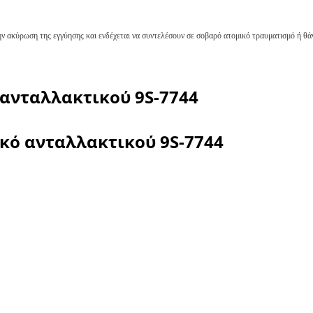
ν ακύρωση της εγγύησης και ενδέχεται να συντελέσουν σε σοβαρό ατομικό τραυματισμό ή θά
 ανταλλακτικού
9S-7744
ικό ανταλλακτικού
9S-7744