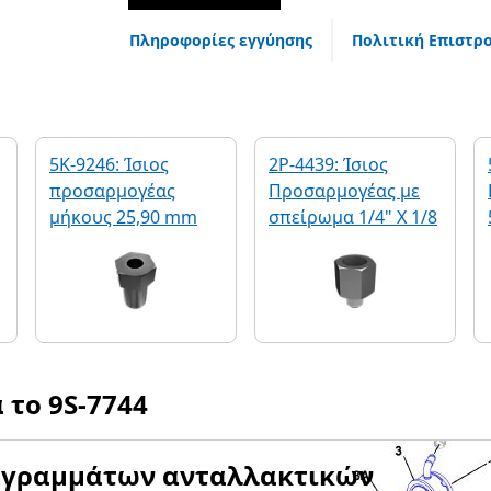
Πληροφορίες εγγύησης
Πολιτική Επιστρ
5K-9246: Ίσιος
2P-4439: Ίσιος
προσαρμογέας
Προσαρμογέας με
ν
μήκους 25,90 mm
σπείρωμα 1/4" X 1/8
α το
9S-7744
αγραμμάτων ανταλλακτικών