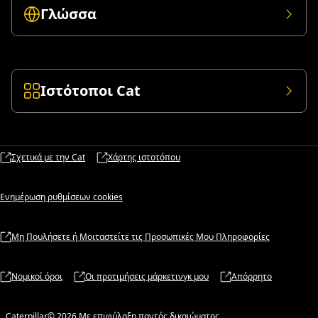
Γλώσσα
Ιστότοποι Cat
Σχετικά με την Cat
Χάρτης ιστοτόπου
Ενημέρωση ρυθμίσεων cookies
Μη Πουλήσετε ή Μοιταστείτε τις Προσωπικές Μου Πληροφορίες
Νομικοί όροι
Οι προτιμήσεις μάρκετινγκ μου
Απόρρητο
Caterpillar© 2026 Με επιφύλαξη παντός δικαιώματος