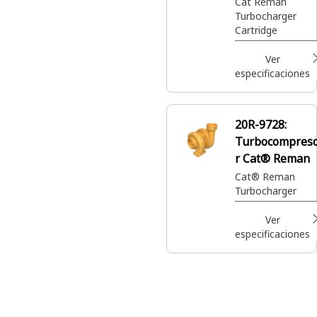
Cat® Reman
Cat Reman
Turbocharger
Cartridge
Ver
especificaciones
20R-9728:
Turbocompres
r Cat® Reman
Cat® Reman
Turbocharger
Ver
especificaciones