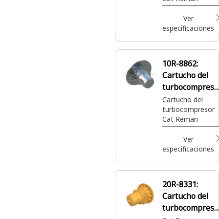
Ver
especificaciones
10R-8862:
Cartucho del
turbocompreso
Reman Cat®
Cartucho del
turbocompresor
Cat Reman
Ver
especificaciones
20R-8331:
Cartucho del
turbocompreso