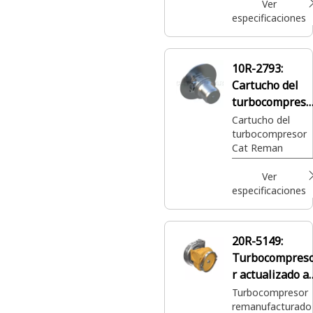
Ver
especificaciones
10R-2793:
Cartucho del
turbocompreso
Cat® Reman
Cartucho del
turbocompresor
Cat Reman
Ver
especificaciones
20R-5149:
Turbocompres
r actualizado a
nuevo (UTN)
Turbocompresor
remanufacturado
Cat® Reman