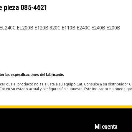
e pieza
085-4621
B EL240C EL200B E120B 320C E110B E240C E240B E200B
n las especificaciones del fabricante.
er que el producto no se ajuste a su equipo Cat. Consulte a su distribuidor C
t en su estado actual y configuración supuesta. Este indicador no puede gara
Mi cuenta