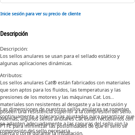
Inicie sesión para ver su precio de cliente
Descripción
Descripción:
Los sellos anulares se usan para el sellado estático y
algunas aplicaciones dinámicas.
Atributos:
Los sellos anulares Cat® están fabricados con materiales
que son aptos para los fluidos, las temperaturas y las
presiones de los motores y las máquinas Cat. Los
materiales son resistentes al desgaste y a la extrusión y
Las dimensiones de nuestros sellos anulares se someten
poseen una resistencia superior a la compresión del sello.
continuamente a tolerancias ajustadas para garantizar que
Además, algunos sellos anulares Cat están recubiertos con
se adapten adecuadamente a las ranuras del sello con la
PTFE para minimizar las posibilidades de que el sello se
compresión del sello necesaria.
tuerza o corte durante la instalación.