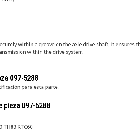
ecurely within a groove on the axle drive shaft, it ensures t
ransmission within the drive system.
ieza
097-5288
ficación para esta parte.
e pieza
097-5288
0 TH83 RTC60