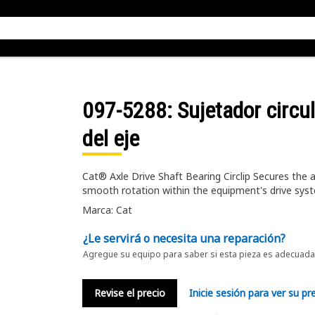
097-5288
: Sujetador circul
del eje
Cat® Axle Drive Shaft Bearing Circlip Secures the ax
smooth rotation within the equipment's drive sys
Marca: Cat
¿Le servirá o necesita una reparación?
Agregue su equipo para saber si esta pieza es adecuada 
Revise el precio
Inicie sesión para ver su pr