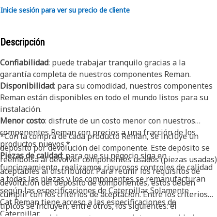
Inicie sesión para ver su precio de cliente
Descripción
Confiabilidad
: puede trabajar tranquilo gracias a la
garantía completa de nuestros componentes Reman.
Disponibilidad
: para su comodidad, nuestros componentes
Reman están disponibles en todo el mundo listos para su
instalación.
Menor costo
: disfrute de un costo menor con nuestros
componentes Reman con precios a una fracción de los
*Con la compra de cada producto Reman, se incluye un
productos nuevos.*
depósito por devolución del componente. Este depósito se
Piezas de calidad
: para que su negocio siga en
reembolsa al devolver componentes usados (piezas usadas)
funcionamiento, realizamos rigurosos controles de calidad
aceptables al distribuidor. Para reunir los requisitos de
a todas las piezas y los componentes se remanufacturan
devolución del depósito de componentes, estos deben
según las especificaciones de Caterpillar. Solamente
cumplir con los criterios de aceptación. Entre los criterios
Cat Reman tiene acceso a las especificaciones de
típicos se incluyen, entre otros, los siguientes: el
Caterpillar.