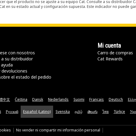
er que el producto no se ajuste a su equipo Cat. Consulte a su distribuidor C
t en su estado actual y configuración supuesta. Este indicador no puede gara
Mi cuenta
ese con nosotros
Carro de compras
a su distribuidor
Cat Rewards
 ayuda
y devoluciones
sobre el estado del pedido
體中文
Čeština
Dansk
Nederlands
Suomi
Français
Deutsch
Ελλη
ă
Русский
Español (Latino)
Svenska
தமிழ்
తెలుగు
ไทย
Türkçe
Укр
cookies
No vender ni compartir mi información personal