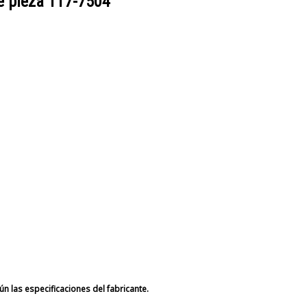
e pieza
117-7504
n las especificaciones del fabricante.