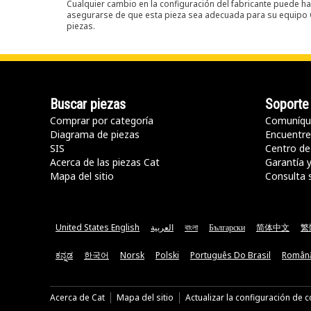
Cualquier cambio en la configuración del fabricante puede hac
asegurarse de que esta pieza sea adecuada para su equipo Ca
piezas.
Buscar piezas
Soporte
Comprar por categoría
Comuníqu
Diagrama de piezas
Encuentre 
SIS
Centro de
Acerca de las piezas Cat
Garantía 
Mapa del sitio
Consulta 
United States English
العربية
বাংলা
Български
简体中文
繁
ಕನ್ನಡ
한국어
Norsk
Polski
Português Do Brasil
Român
Acerca de Cat
Mapa del sitio
Actualizar la configuración de 