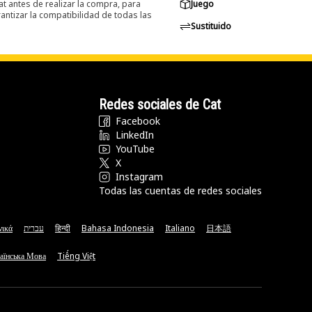
at antes de realizar la compra, para
Juego
ntizar la compatibilidad de todas las
Sustituido
Redes sociales de Cat
Facebook
LinkedIn
YouTube
X
Instagram
Todas las cuentas de redes sociales
νικά
עברית
हिन्दी
Bahasa Indonesia
Italiano
日本語
аїнська Мова
Tiếng Việt