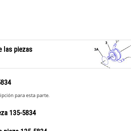
 las piezas
5834
pción para esta parte.
ieza
135-5834