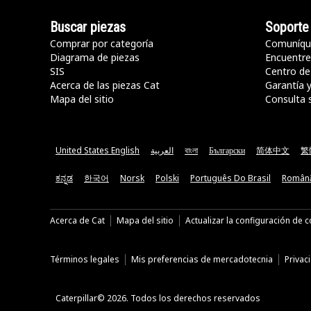
Buscar piezas
Soporte
Comprar por categoría
Comuníqu
Diagrama de piezas
Encuentre 
SIS
Centro de
Acerca de las piezas Cat
Garantía 
Mapa del sitio
Consulta 
United States English
العربية
বাংলা
Български
简体中文
繁
ಕನ್ನಡ
한국어
Norsk
Polski
Português Do Brasil
Român
Acerca de Cat
Mapa del sitio
Actualizar la configuración de 
Términos legales
Mis preferencias de mercadotecnia
Privac
Caterpillar© 2026. Todos los derechos reservados