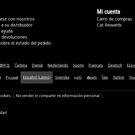
Mi cuenta
ese con nosotros
Carro de compras
a su distribuidor
Cat Rewards
 ayuda
y devoluciones
sobre el estado del pedido
體中文
Čeština
Dansk
Nederlands
Suomi
Français
Deutsch
Ελλη
ă
Русский
Español (Latino)
Svenska
தமிழ்
తెలుగు
ไทย
Türkçe
Укр
cookies
No vender ni compartir mi información personal
idad