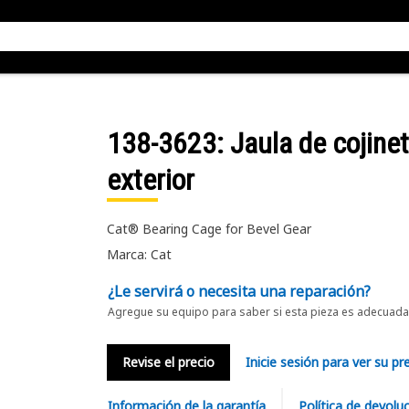
138-3623
: Jaula de cojin
exterior
Cat® Bearing Cage for Bevel Gear
Marca: Cat
¿Le servirá o necesita una reparación?
Agregue su equipo para saber si esta pieza es adecuada 
Revise el precio
Inicie sesión para ver su pr
Información de la garantía
Política de devolu