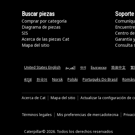
Buscar piezas
Soporte
Comprar por categoría
Comuníqu
Diagrama de piezas
Encuentre 
SIS
Centro de
Acerca de las piezas Cat
Garantía 
Mapa del sitio
Consulta 
United States English
العربية
বাংলা
Български
简体中文
繁
ಕನ್ನಡ
한국어
Norsk
Polski
Português Do Brasil
Român
Acerca de Cat
Mapa del sitio
Actualizar la configuración de 
Términos legales
Mis preferencias de mercadotecnia
Privac
Caterpillar© 2026. Todos los derechos reservados