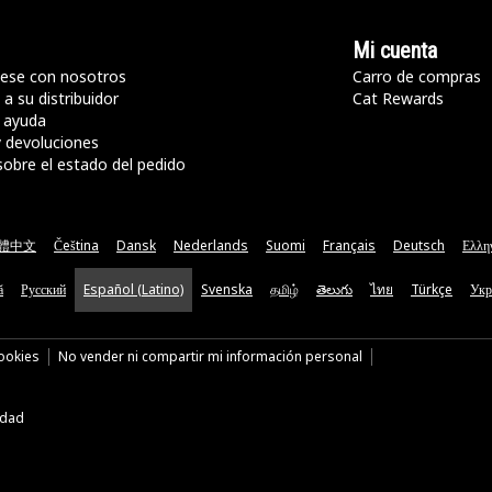
Mi cuenta
ese con nosotros
Carro de compras
a su distribuidor
Cat Rewards
 ayuda
y devoluciones
sobre el estado del pedido
體中文
Čeština
Dansk
Nederlands
Suomi
Français
Deutsch
Ελλη
ă
Русский
Español (Latino)
Svenska
தமிழ்
తెలుగు
ไทย
Türkçe
Укр
cookies
No vender ni compartir mi información personal
idad