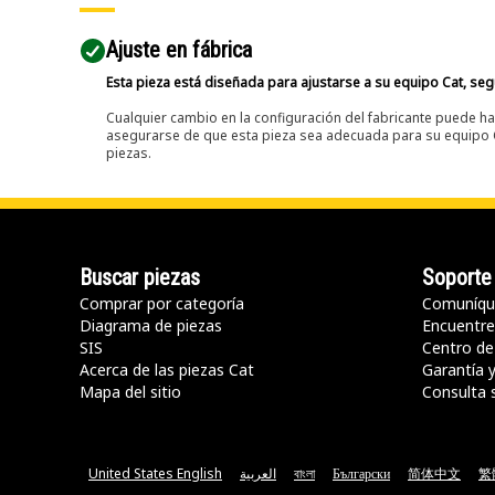
Ajuste en fábrica
Esta pieza está diseñada para ajustarse a su equipo Cat, segú
Cualquier cambio en la configuración del fabricante puede hac
asegurarse de que esta pieza sea adecuada para su equipo Ca
piezas.
Buscar piezas
Soporte
Comprar por categoría
Comuníqu
Diagrama de piezas
Encuentre 
SIS
Centro de
Acerca de las piezas Cat
Garantía 
Mapa del sitio
Consulta 
United States English
العربية
বাংলা
Български
简体中文
繁