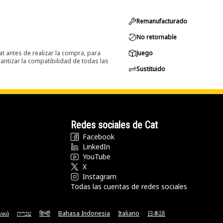
Remanufacturado
No retornable
at antes de realizar la compra, para
Juego
ntizar la compatibilidad de todas las
Sustituido
Redes sociales de Cat
Facebook
LinkedIn
YouTube
X
Instagram
Todas las cuentas de redes sociales
νικά
עברית
हिन्दी
Bahasa Indonesia
Italiano
日本語