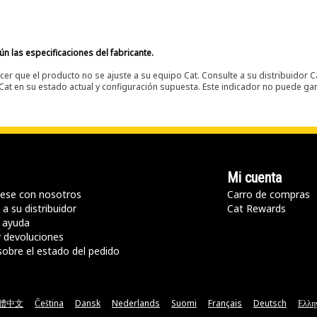
n las especificaciones del fabricante.
er que el producto no se ajuste a su equipo Cat. Consulte a su distribuidor C
t en su estado actual y configuración supuesta. Este indicador no puede gara
Mi cuenta
ese con nosotros
Carro de compras
a su distribuidor
Cat Rewards
 ayuda
y devoluciones
sobre el estado del pedido
體中文
Čeština
Dansk
Nederlands
Suomi
Français
Deutsch
Ελλη