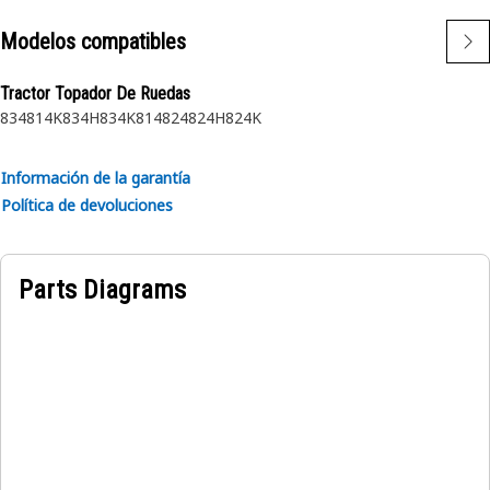
diferentes aplicaciones (cumplen con RoHS)
• Se usa con tornillería M16
Modelos compatibles
Aplicación:
Tractor Topador De Ruedas
834
814K
834H
834K
814
824
824H
824K
Información de la garantía
Política de devoluciones
Parts Diagrams