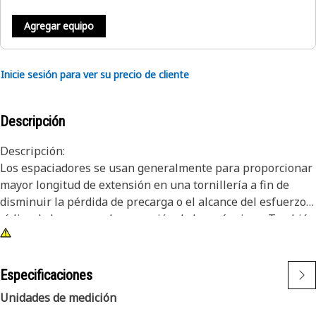
Agregar equipo
Inicie sesión para ver su precio de cliente
Descripción
Descripción:
Los espaciadores se usan generalmente para proporcionar
mayor longitud de extensión en una tornillería a fin de
disminuir la pérdida de precarga o el alcance del esfuerzo
cíclico de las cargas de operación de las máquinas. También
se usan para establecer y mantener la relación funcional
de las piezas dependientes en los sistemas de la máquina.
Especificaciones
Atributos:
Unidades de medición
• Recubrimientos que cumplen requisitos especiales para