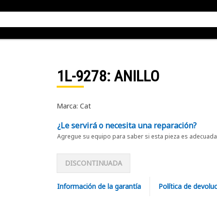
1L-9278
: ANILLO
Marca: Cat
¿Le servirá o necesita una reparación?
Agregue su equipo para saber si esta pieza es adecuada 
DISCONTINUADA
Información de la garantía
Política de devolu