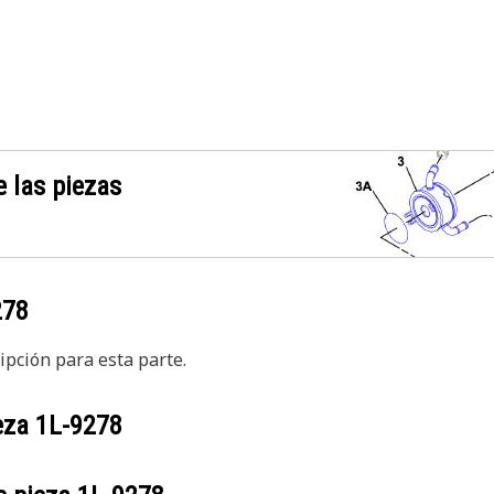
 las piezas
278
pción para esta parte.
ieza
1L-9278