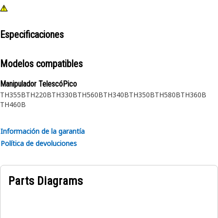
Especificaciones
Modelos compatibles
Manipulador TelescóPico
TH355B
TH220B
TH330B
TH560B
TH340B
TH350B
TH580B
TH360B
TH460B
Información de la garantía
Política de devoluciones
Parts Diagrams