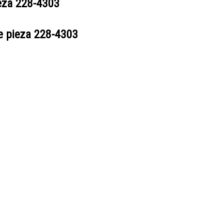
ieza
228-4303
e pieza
228-4303