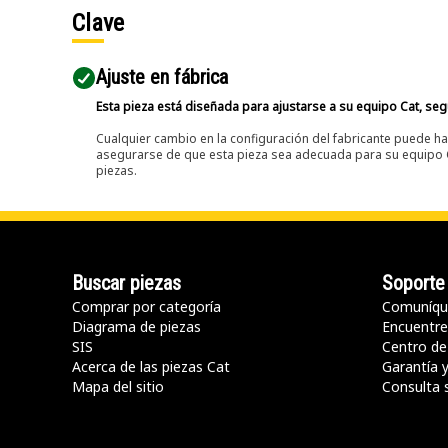
Clave
Ajuste en fábrica
Esta pieza está diseñada para ajustarse a su equipo Cat, segú
Cualquier cambio en la configuración del fabricante puede hac
asegurarse de que esta pieza sea adecuada para su equipo Ca
piezas.
Buscar piezas
Soporte
Comprar por categoría
Comuníqu
Diagrama de piezas
Encuentre 
SIS
Centro de
Acerca de las piezas Cat
Garantía 
Mapa del sitio
Consulta 