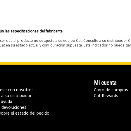
n las especificaciones del fabricante.
er que el producto no se ajuste a su equipo Cat. Consulte a su distribuidor C
t en su estado actual y configuración supuesta. Este indicador no puede gara
Mi cuenta
ese con nosotros
Carro de compras
a su distribuidor
Cat Rewards
 ayuda
y devoluciones
sobre el estado del pedido