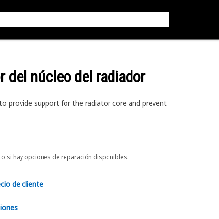
r del núcleo del radiador
o provide support for the radiator core and prevent
o si hay opciones de reparación disponibles.
ecio de cliente
ciones