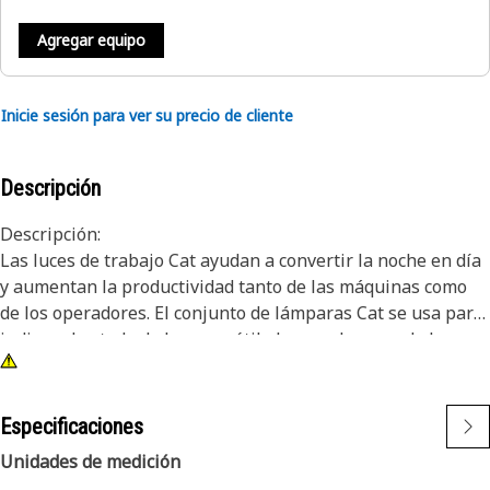
Agregar equipo
Inicie sesión para ver su precio de cliente
Descripción
Descripción:
Las luces de trabajo Cat ayudan a convertir la noche en día
y aumentan la productividad tanto de las máquinas como
de los operadores. El conjunto de lámparas Cat se usa para
indicar el estado de la carga útil al operador cuando la
carga útil está por debajo del límite y para reducir el factor
de riesgo de carga útil en equipos pesados.
Especificaciones
Atributos:
Unidades de medición
• Las luces de trabajo Cat de primera calidad están