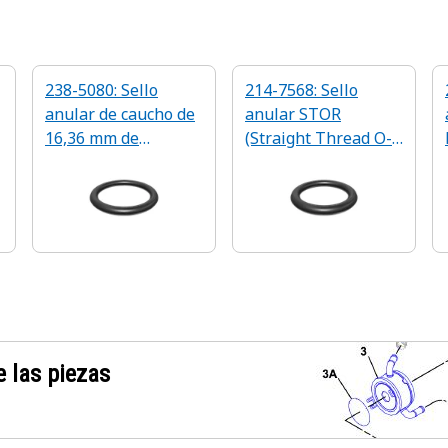
238-5080: Sello
214-7568: Sello
anular de caucho de
anular STOR
16,36 mm de
(Straight Thread O-
diámetro interior
Ring, sello anular de
rosca recta,
SAE 9/16-18)
 las piezas