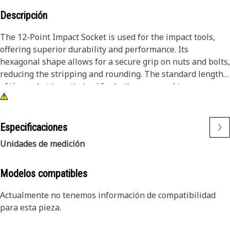
Descripción
The 12-Point Impact Socket is used for the impact tools,
offering superior durability and performance. Its
hexagonal shape allows for a secure grip on nuts and bolts,
reducing the stripping and rounding. The standard length
of the socket is optimized for both access and torque
applications. The black oxide finish enhances resistance to
corrosion and wear, extending the tool's lifespan. The
sockets used are tailored for high-torque impact
Especificaciones
applications.
Unidades de medición
Attributes:
• Compatible with standard 3/8 inch square drive size for
Modelos compatibles
impact tools.
Actualmente no tenemos información de compatibilidad
• Shallow length socket.
para esta pieza.
• Used to handle high-torque applications without
deformation.