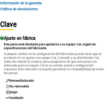
• Ensures a secure fit to reduce the risk of fastener damage.
Información de la garantía
• Provides excellent gripping power for reliable fastening.
Política de devoluciones
Applications:
Clave
The 12-Point Impact Socket is used in conjunction with
impact wrenches to handle hexagonal fasteners on
equipment components, ensuring efficient maintenance
Ajuste en fábrica
and assembly operations.
Esta pieza está diseñada para ajustarse a su equipo Cat, según las
especificaciones del fabricante.
Cualquier cambio en la configuración del fabricante puede hacer que el
producto no se ajuste a su equipo Cat. Consulte a su distribuidor Cat
antes de realizar la compra, para asegurarse de que esta pieza sea
adecuada para su equipo Cat en su estado actual y configuración
supuesta. Este indicador no puede garantizar la compatibilidad de todas
las piezas.
Remanufacturado
No retornable
Juego
Sustituido