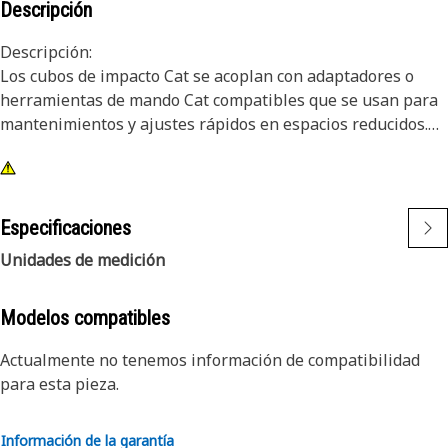
Descripción
Descripción:
Los cubos de impacto Cat se acoplan con adaptadores o
herramientas de mando Cat compatibles que se usan para
mantenimientos y ajustes rápidos en espacios reducidos.
Atributos:
• Cubo de impacto de 3/8" y 6 puntas
• Longitud profunda
Especificaciones
• Mando cuadrado de 3/8"
Unidades de medición
• Acabado de óxido negro
Modelos compatibles
Actualmente no tenemos información de compatibilidad
para esta pieza.
Información de la garantía