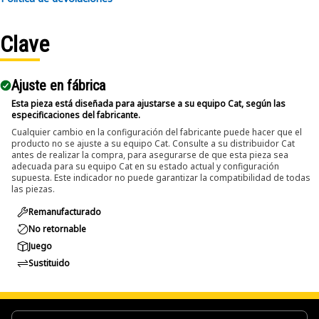
Applications:
Clave
An Impact Socket is utilized in the assembly areas of the
equipment, for servicing where high torque and accurate fit
are required for disassembly and reassembly.
Ajuste en fábrica
Esta pieza está diseñada para ajustarse a su equipo Cat, según las
especificaciones del fabricante.
Cualquier cambio en la configuración del fabricante puede hacer que el
producto no se ajuste a su equipo Cat. Consulte a su distribuidor Cat
antes de realizar la compra, para asegurarse de que esta pieza sea
adecuada para su equipo Cat en su estado actual y configuración
supuesta. Este indicador no puede garantizar la compatibilidad de todas
las piezas.
Remanufacturado
No retornable
Juego
Sustituido