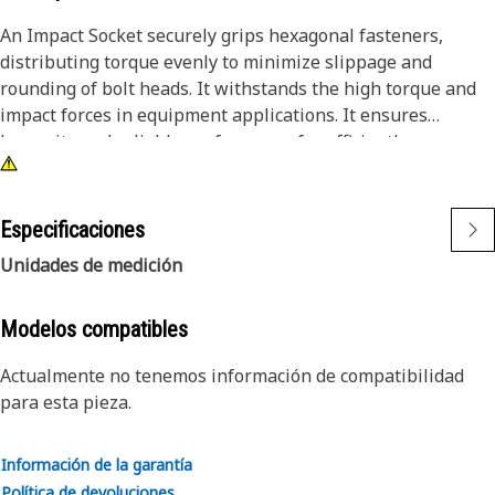
An Impact Socket securely grips hexagonal fasteners,
distributing torque evenly to minimize slippage and
rounding of bolt heads. It withstands the high torque and
impact forces in equipment applications. It ensures
longevity and reliable performance for efficiently
tightening and loosening bolts and nuts in the equipment,
ensuring safe and effective maintenance operations.
Especificaciones
Attributes:
Unidades de medición
• 3/8" drive for compatibility with different impact tools.
• Resistant to wear and deformation under high torque
conditions.
Modelos compatibles
• 11/16" socket size ensures a secure fit and prevents
Actualmente no tenemos información de compatibilidad
slippage and damage to fasteners.
para esta pieza.
• Provided with 6-point deep length for secure grip on
fasteners.
• Black oxide finish offers increased resistance to rust and
Información de la garantía
corrosion.
Política de devoluciones