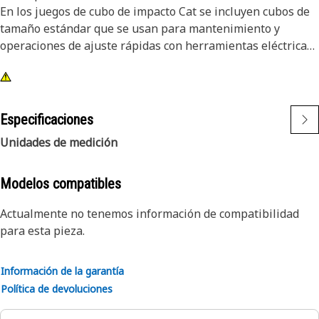
En los juegos de cubo de impacto Cat se incluyen cubos de
tamaño estándar que se usan para mantenimiento y
operaciones de ajuste rápidas con herramientas eléctricas.
Atributos:
• 14 cubos de impacto de longitud profunda y riel para
cubos;
Especificaciones
• cubos comunes de 12 puntas en unidades métricas del 8
Unidades de medición
al 24;
• mando cuadrado de 3/8 pulg;
• acabado de óxido negro.
Modelos compatibles
Actualmente no tenemos información de compatibilidad
para esta pieza.
Información de la garantía
Política de devoluciones