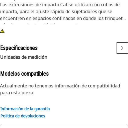
Las extensiones de impacto Cat se utilizan con cubos de
impacto, para el ajuste rápido de sujetadores que se
encuentren en espacios confinados en donde los trinquetes
o las herramientas eléctricas no entren.
Atributos:
• extensión de impacto de acero de 3 pulg, mando de
Especificaciones
1/2 pulg
Unidades de medición
• con un diseño con pasador para acoplar con los cubos
• acabado de óxido negro
Modelos compatibles
Actualmente no tenemos información de compatibilidad
para esta pieza.
Información de la garantía
Política de devoluciones