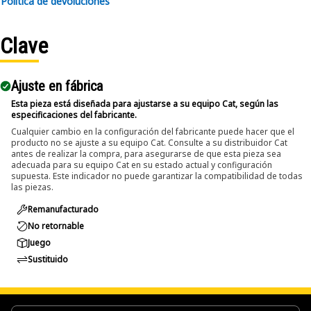
Política de devoluciones
components.
• Suitable for removing pins and bolts greater than 1-1/4
inch and up to 2 inch (50.8 mm) diameters.
Clave
Applications:
Ajuste en fábrica
The Pin Driver is used during maintenance and repair
activities where large pins and bolts are fitted within
Esta pieza está diseñada para ajustarse a su equipo Cat, según las
especificaciones del fabricante.
assemblies and applied directly to the pin or bolt to push it
Cualquier cambio en la configuración del fabricante puede hacer que el
out using controlled force.
producto no se ajuste a su equipo Cat. Consulte a su distribuidor Cat
antes de realizar la compra, para asegurarse de que esta pieza sea
adecuada para su equipo Cat en su estado actual y configuración
supuesta. Este indicador no puede garantizar la compatibilidad de todas
las piezas.
Remanufacturado
No retornable
Juego
Sustituido