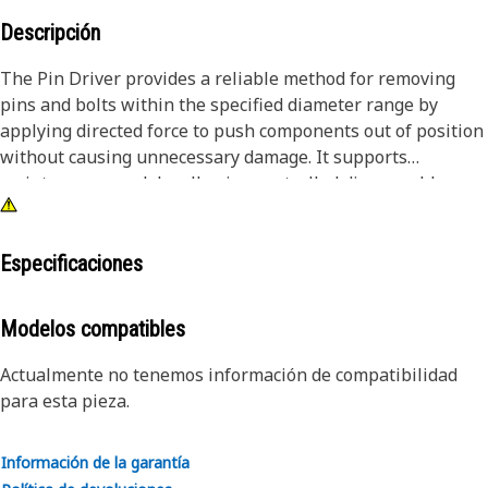
Descripción
The Pin Driver provides a reliable method for removing
pins and bolts within the specified diameter range by
applying directed force to push components out of position
without causing unnecessary damage. It supports
maintenance work by allowing controlled disassembly,
reducing the effort required to separate tightly fitted parts,
and improving the ease of handling during repair tasks.
The tool helps maintain alignment during removal, lowers
Especificaciones
the chance of surface damage, and ensures that
components can be detached stably and predictably.
Modelos compatibles
Attributes:
Actualmente no tenemos información de compatibilidad
• Helps prevent damage to surrounding surfaces during
para esta pieza.
removal.
• Supports accurate alignment during impact application.
Información de la garantía
• Reduces the effort required to dislodge tightly fitted