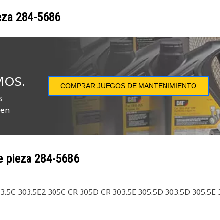
ieza
284-5686
MOS.
COMPRAR JUEGOS DE MANTENIMIENTO
s
yen
e pieza
284-5686
3.5C 303.5E2 305C CR 305D CR 303.5E 305.5D 303.5D 305.5E