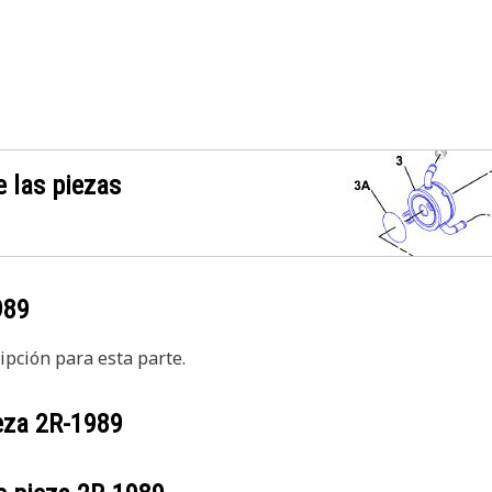
 las piezas
989
pción para esta parte.
ieza
2R-1989