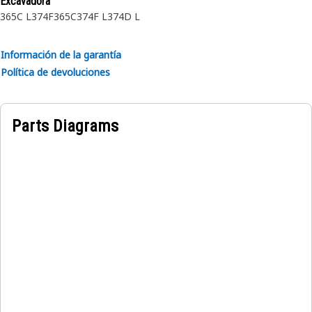
Excavadora
365C L
374F
365C
374F L
374D L
Información de la garantía
Política de devoluciones
Parts Diagrams