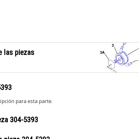
 las piezas
5393
pción para esta parte.
ieza
304-5393