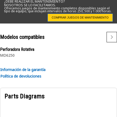
¿DEBE REALIZAR EL MANTENIMIENTO?
NOSOTROS SE LO FACILITAMOS.
Ofrecemos juegos de mantenimiento completos disponibles según el
Atributos:
tipo de equipo, que incluyen intervalos de horas 250, 500 y 1.000 horas.
• Anillo de aceite del pistón de bobina helicoidal de dos
COMPRAR JUEGOS DE MANTENIMIENTO
piezas
• Diámetro exterior (calibre): 137,16 mm (5,4 pulg)
• Control de emisiones
Modelos compatibles
Aplicación:
Perforadora Rotativa
Consulte el Manual del Propietario o comuníquese con su
MD6250
distribuidor Cat local para obtener más información.
Información de la garantía
Política de devoluciones
Parts Diagrams