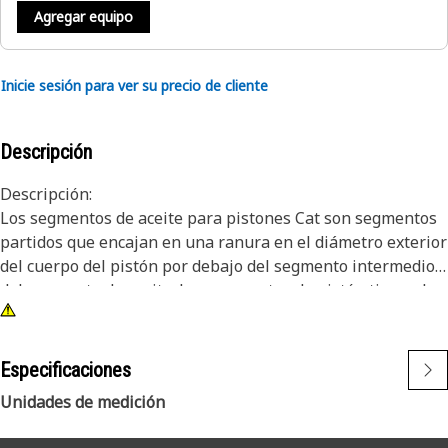
Agregar equipo
Inicie sesión para ver su precio de cliente
Descripción
Descripción:
Los segmentos de aceite para pistones Cat son segmentos
partidos que encajan en una ranura en el diámetro exterior
del cuerpo del pistón por debajo del segmento intermedio y
del segmento de aceite. Los segmentos de pistón tienen la
función de formar un sello entre el cuerpo del pistón y la
pared del cilindro que impide la pérdida de gases de
combustión del cilindro hacia el cárter, mantiene un nivel
Especificaciones
constante de aceite lubricante entre la pared del cilindro y
Unidades de medición
el pistón y regula el consumo de aceite del motor rascando
el aceite de la pared del cilindro de vuelta al cárter.