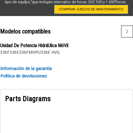
tipo de equipo, que incluyen intervalos de horas 250, 500 y 1.000 horas.
distribuidor Cat local para obtener más información.
COMPRAR JUEGOS DE MANTENIMIENTO
Modelos compatibles
Unidad De Potencia HidráUlica MóVil
336F
336E
336FMHPU
336E HVG
Información de la garantía
Política de devoluciones
Parts Diagrams