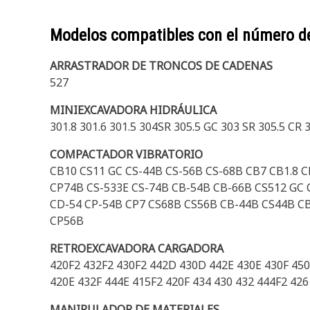
Modelos compatibles con el número d
ARRASTRADOR DE TRONCOS DE CADENAS
527
MINIEXCAVADORA HIDRÁULICA
301.8 301.6 301.5 304SR 305.5 GC 303 SR 305.5 CR
COMPACTADOR VIBRATORIO
CB10 CS11 GC CS-44B CS-56B CS-68B CB7 CB1.8 C
CP74B CS-533E CS-74B CB-54B CB-66B CS512 GC 
CD-54 CP-54B CP7 CS68B CS56B CB-44B CS44B C
CP56B
RETROEXCAVADORA CARGADORA
420F2 432F2 430F2 442D 430D 442E 430E 430F 450
420E 432F 444E 415F2 420F 434 430 432 444F2 426
MANIPULADOR DE MATERIALES