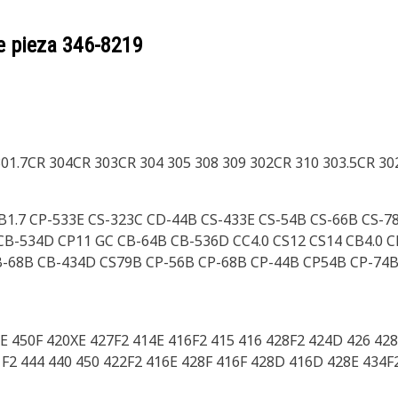
e pieza
346-8219
 301.7CR 304CR 303CR 304 305 308 309 302CR 310 303.5CR 30
B1.7 CP-533E CS-323C CD-44B CS-433E CS-54B CS-66B CS-7
CB-534D CP11 GC CB-64B CB-536D CC4.0 CS12 CS14 CB4.0 
B-68B CB-434D CS79B CP-56B CP-68B CP-44B CP54B CP-74
E 450F 420XE 427F2 414E 416F2 415 416 428F2 424D 426 428
 F2 444 440 450 422F2 416E 428F 416F 428D 416D 428E 434F