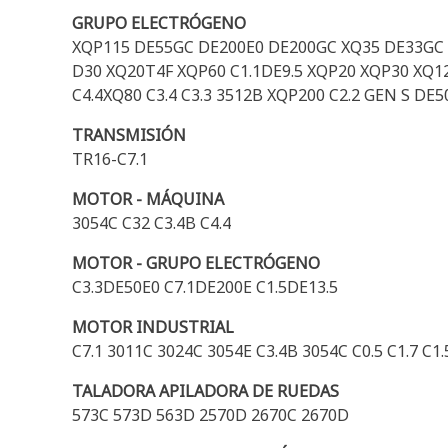
GRUPO ELECTRÓGENO
XQP115 DE55GC DE200E0 DE200GC XQ35 DE33GC C
D30 XQ20T4F XQP60 C1.1DE9.5 XQP20 XQP30 XQ125
C4.4XQ80 C3.4 C3.3 3512B XQP200 C2.2 GEN S DE
TRANSMISIÓN
TR16-C7.1
MOTOR - MÁQUINA
3054C C32 C3.4B C4.4
MOTOR - GRUPO ELECTRÓGENO
C3.3DE50E0 C7.1DE200E C1.5DE13.5
MOTOR INDUSTRIAL
C7.1 3011C 3024C 3054E C3.4B 3054C C0.5 C1.7 C1.5 
TALADORA APILADORA DE RUEDAS
573C 573D 563D 2570D 2670C 2670D