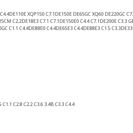
4.4DE110E XQP150 C7.1DE150E DE65GC XQ60 DE220GC C7.
CM C2.2DE18E3 C7.1 C7.1DE150E0 C4.4 C7.1DE200E C3.3 GE
50GC C1.1 C4.4DE88E0 C4.4DE65E3 C4.4DE88E3 C1.5 C3.3DE
C1.1 C2.8 C2.2 C3.6 3.4B C3.3 C4.4