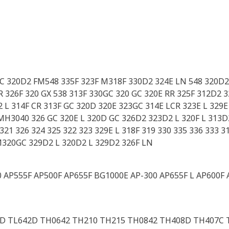
C 320D2 FM548 335F 323F M318F 330D2 324E LN 548 320D2 
326F 320 GX 538 313F 330GC 320 GC 320E RR 325F 312D2 32
 L 314F CR 313F GC 320D 320E 323GC 314E LCR 323E L 329E
 MH3040 326 GC 320E L 320D GC 326D2 323D2 L 320F L 313
 321 326 324 325 322 323 329E L 318F 319 330 335 336 333 3
 M320GC 329D2 L 320D2 L 329D2 326F LN
 AP555F AP500F AP655F BG1000E AP-300 AP655F L AP600F 
D TL642D TH0642 TH210 TH215 TH0842 TH408D TH407C