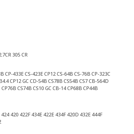
2.7CR 305 CR
8B CP-433E CS-423E CP12 CS-64B CS-76B CP-323C
CB4.4 CP12 GC CD-54B CS78B CS54B CS7 CB-564D
B CP76B CS74B CS10 GC CB-14 CP68B CP44B
 424 420 422F 434E 422E 434F 420D 432E 444F
2