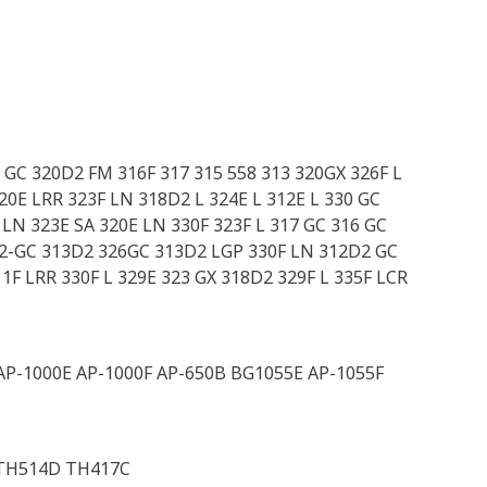
GC 320D2 FM 316F 317 315 558 313 320GX 326F L
0E LRR 323F LN 318D2 L 324E L 312E L 330 GC
 LN 323E SA 320E LN 330F 323F L 317 GC 316 GC
D2-GC 313D2 326GC 313D2 LGP 330F LN 312D2 GC
11F LRR 330F L 329E 323 GX 318D2 329F L 335F LCR
AP-1000E AP-1000F AP-650B BG1055E AP-1055F
 TH514D TH417C