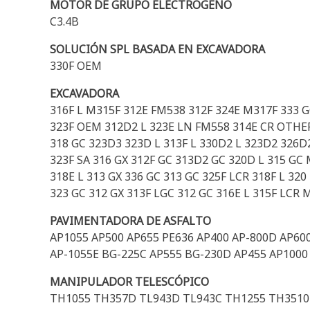
MOTOR DE GRUPO ELECTRÓGENO
C3.4B
SOLUCIÓN SPL BASADA EN EXCAVADORA
330F OEM
EXCAVADORA
316F L M315F 312E FM538 312F 324E M317F 333 G
323F OEM 312D2 L 323E LN FM558 314E CR OTHER 
318 GC 323D3 323D L 313F L 330D2 L 323D2 326D2
323F SA 316 GX 312F GC 313D2 GC 320D L 315 GC
318E L 313 GX 336 GC 313 GC 325F LCR 318F L 320
323 GC 312 GX 313F LGC 312 GC 316E L 315F LCR
PAVIMENTADORA DE ASFALTO
AP1055 AP500 AP655 PE636 AP400 AP-800D AP600
AP-1055E BG-225C AP555 BG-230D AP455 AP1000
MANIPULADOR TELESCÓPICO
TH1055 TH357D TL943D TL943C TH1255 TH3510