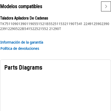
Modelos compatibles
Taladora Apiladora De Cadenas
TK751
1090
1390
1190
551
521B
552
511
532
1190T
541 2
2491
2590
2390
2391
2290
522B
541
522
521
552 2
1290T
Información de la garantía
Política de devoluciones
Parts Diagrams