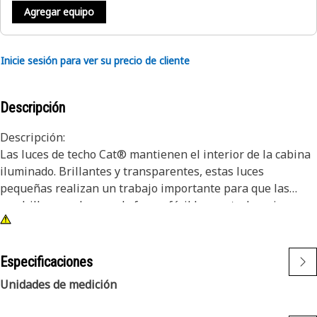
Agregar equipo
Inicie sesión para ver su precio de cliente
Descripción
Descripción:
Las luces de techo Cat® mantienen el interior de la cabina
iluminado. Brillantes y transparentes, estas luces
pequeñas realizan un trabajo importante para que las
cuadrillas puedan ver de forma fácil los controles, sin
importar la poca iluminación del lugar de trabajo. Estas
luces de techo son duraderas y están fabricadas para
prevenir que los desechos ambientales ingresen al
Especificaciones
dispositivo. Aumente la visibilidad en el interior con las
Unidades de medición
luces de techo Cat.