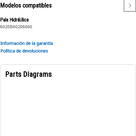
Atributos:
Modelos compatibles
• Interruptor de 2 posiciones
• LED (3)
Pala HidráUlica
• 24 V
6020B
6020
6060
• Montaje en superficie rectangular
• Conector DT de coleta
Información de la garantía
Política de devoluciones
Aplicaciones:
• Variedad de máquinas Cat y no Cat
Parts Diagrams