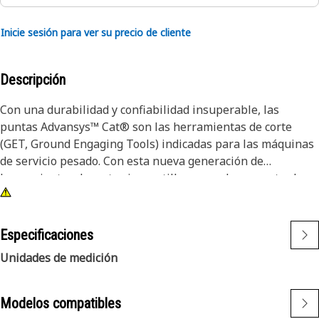
Inicie sesión para ver su precio de cliente
Descripción
Con una durabilidad y confiabilidad insuperable, las
puntas Advansys™ Cat® son las herramientas de corte
(GET, Ground Engaging Tools) indicadas para las máquinas
de servicio pesado. Con esta nueva generación de
herramientas de corte sin martillo se puede aumentar la
productividad hasta en un 15 % gracias a las mejoras en la
geometría de la punta y el adaptador.
Especificaciones
Las puntas de abrasión de servicio pesado tienen un nuevo
Unidades de medición
diseño para el sistema Cat Advansys que genera un 11 %
más de material de desgaste que la serie K. También tiene
una forma de punta que permanece afilada a lo largo de la
Modelos compatibles
vida útil del diente. Y estas puntas también están