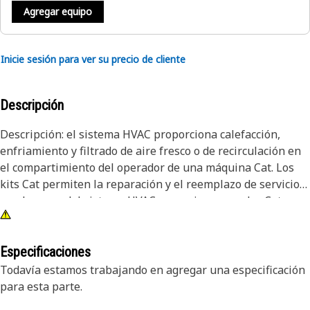
Agregar equipo
Inicie sesión para ver su precio de cliente
Descripción
Descripción: el sistema HVAC proporciona calefacción,
enfriamiento y filtrado de aire fresco o de recirculación en
el compartimiento del operador de una máquina Cat. Los
kits Cat permiten la reparación y el reemplazo de servicio
en el campo del sistema HVAC en equipos pesados Cat
resistentes. La calidad que espera para su equipo.
Atributos: El kit incluye el cabezal adaptador del aire
acondicionado y el sello integral. Aplicación: Los kits de
Especificaciones
empaquetaduras Cat permiten el servicio de campo en
Todavía estamos trabajando en agregar una especificación
equipos de servicio pesado.
para esta parte.