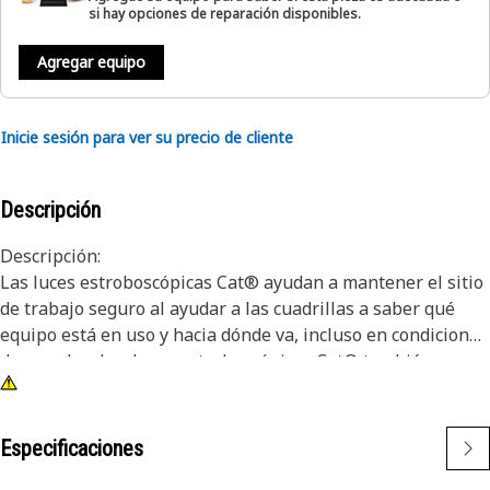
si hay opciones de reparación disponibles.
Agregar equipo
Inicie sesión para ver su precio de cliente
Descripción
Descripción:
Las luces estroboscópicas Cat® ayudan a mantener el sitio
de trabajo seguro al ayudar a las cuadrillas a saber qué
equipo está en uso y hacia dónde va, incluso en condiciones
de poca luz. Las luces estroboscópicas Cat® también
ofrecen luces extra brillantes que ayudan a servir como
indicador de advertencia. Estas luces estroboscópicas son
resistentes a las vibraciones y pueden soportar casi
Especificaciones
cualquier condición del sitio de trabajo.