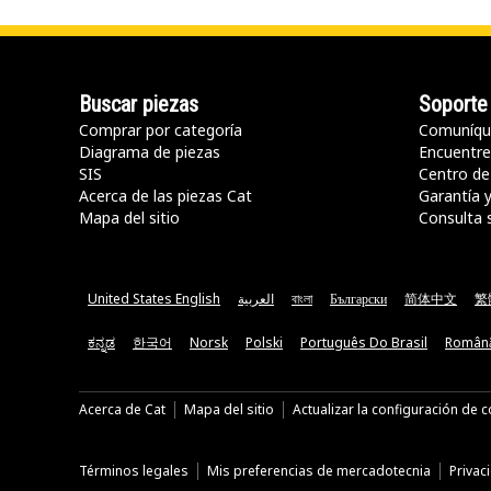
Buscar piezas
Soporte
Comprar por categoría
Comuníqu
Diagrama de piezas
Encuentre 
SIS
Centro de
Acerca de las piezas Cat
Garantía 
Mapa del sitio
Consulta 
United States English
العربية
বাংলা
Български
简体中文
繁
ಕನ್ನಡ
한국어
Norsk
Polski
Português Do Brasil
Român
Acerca de Cat
Mapa del sitio
Actualizar la configuración de 
Términos legales
Mis preferencias de mercadotecnia
Privac