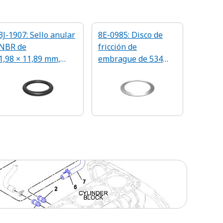
3J-1907: Sello anular
8E-0985: Disco de
NBR de
fricción de
1,98 × 11,89 mm,
embrague de 534
90 A
mm de diámetro
exterior