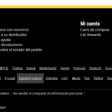
Mi cuenta
ese con nosotros
Carro de compras
a su distribuidor
Cat Rewards
 ayuda
y devoluciones
sobre el estado del pedido
體中文
Čeština
Dansk
Nederlands
Suomi
Français
Deutsch
Ελλη
ă
Русский
Español (Latino)
Svenska
தமிழ்
తెలుగు
ไทย
Türkçe
Укр
cookies
No vender ni compartir mi información personal
idad